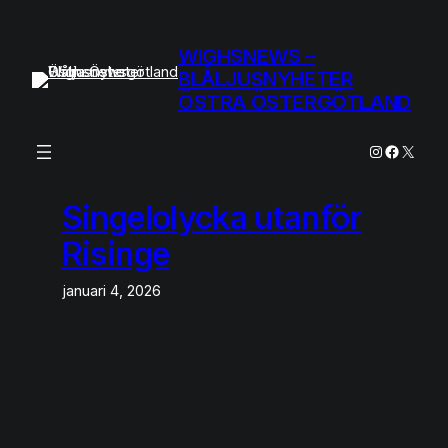
Hoppa
till
WIGHSNEWS –
innehåll
BLÅLJUSNYHETER
ÖSTRA ÖSTERGÖTLAND
Instagram
Facebo
X
Singelolycka utanför
Risinge
januari 4, 2026