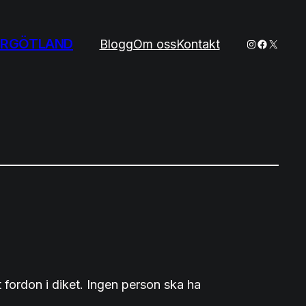
ERGÖTLAND
Instagram
Faceboo
X
Blogg
Om oss
Kontakt
fordon i diket. Ingen person ska ha