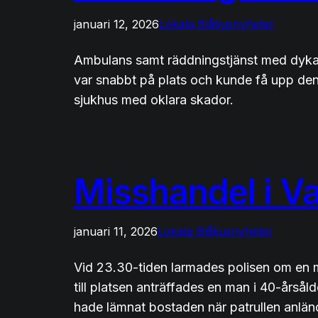
januari 12, 2026
Lokala Blåljusnyheter
Ambulans samt räddningstjänst med dykare
var snabbt på plats och kunde få upp den 
sjukhus med oklara skador.
Misshandel i V
januari 11, 2026
Lokala Blåljusnyheter
Vid 23.30-tiden larmades polisen om en mi
till platsen anträffades en man i 40-årså
hade lämnat bostaden när patrullen anlände