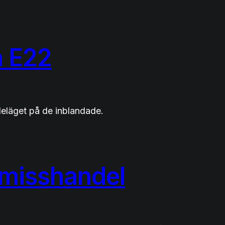
å E22
deläget på de inblandade.
 misshandel