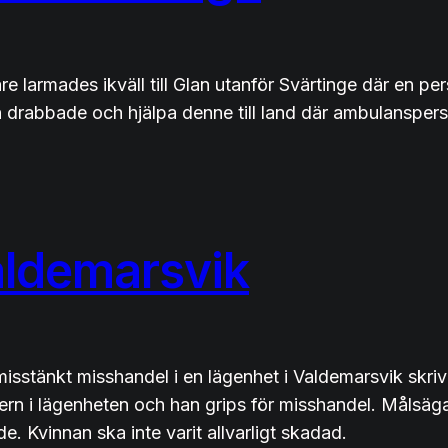
 larmades ikväll till Glan utanför Svärtinge där en p
drabbade och hjälpa denne till land där ambulansperso
aldemarsvik
sstänkt misshandel i en lägenhet i Valdemarsvik skriv
ldern i lägenheten och han grips för misshandel. Målsä
. Kvinnan ska inte varit allvarligt skadad.