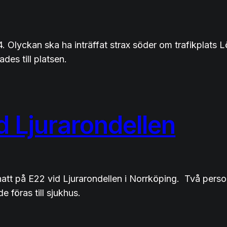
E4. Olyckan ska ha inträffat strax söder om trafikplats 
des till platsen.
d Ljurarondellen
natt på E22 vid Ljurarondellen i Norrköping. Två person
 föras till sjukhus.