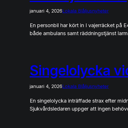
januari 4, 2026
Lokala Blåljusnyheter
En personbil har kört in I vajerräcket på 
både ambulans samt räddningstjänst larma
Singelolycka vi
januari 4, 2026
Lokala Blåljusnyheter
En singelolycka inträffade strax efter mid
Sjukvårdsledaren uppger att ingen behövde