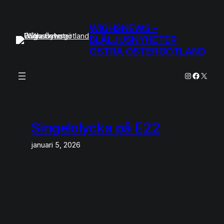
Hoppa
till
WIGHSNEWS –
innehåll
BLÅLJUSNYHETER
ÖSTRA ÖSTERGÖTLAND
Instagram
Facebo
X
Singelolycka på E22
januari 5, 2026